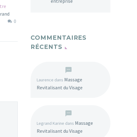
entreprise
Célébrer la journée des
tre
femmes
grand
1
Le 8 Mars prochain est la
26 Fév 2019
0
journée internationale
vous
des femmes. Et si vous
 remisé :
COMMENTAIRES
fêtiez cette journée par
és…
RÉCENTS
un moment pour…
Massage
Laurence
dans
Revitalisant du Visage
Massage
Legrand Karine
dans
Revitalisant du Visage