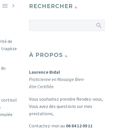


RECHERCHER
rité de
u trapèze
À PROPOS
 du
Laurence Bidal
Praticienne en Massage Bien-
être Certifiée
Vous souhaitez prendre Rendez-vous,
 cortisol
Vous avez des questions sur mes
«
prestations,
timulée
Contactez-moi au
06 84 12 09 11