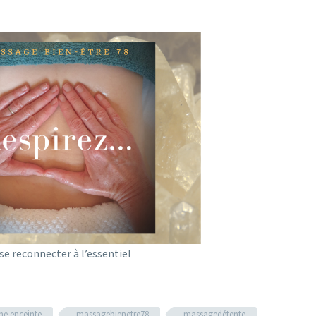
e reconnecter à l’essentiel
e enceinte
massagebienetre78
massagedétente