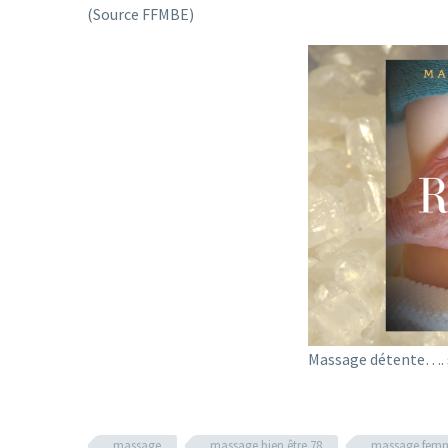
(Source FFMBE)
Massage détente…. s
massage
massage bien être 78
massage femm